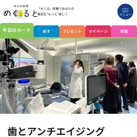
「めくる」体験であなたの
毎日を“もっと”楽しく
メニュー
今日のカード
探す
プレゼント
マイページ
投稿
歯とアンチエイジング